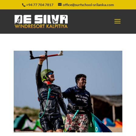
+94 77 704 7817
office@surfschool-srilanka.com