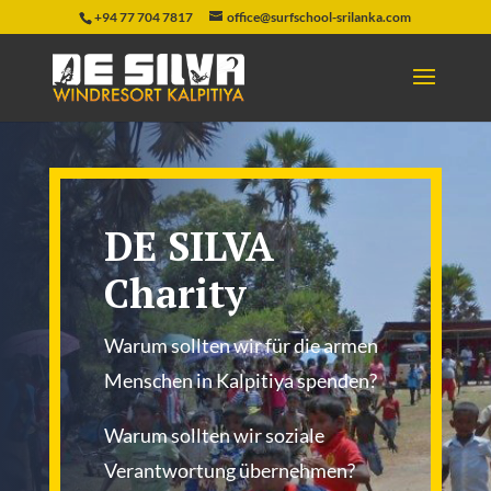
+94 77 704 7817
office@surfschool-srilanka.com
DE SILVA
Charity
Warum sollten wir für die armen
Menschen in Kalpitiya spenden?
Warum sollten wir soziale
Verantwortung übernehmen?